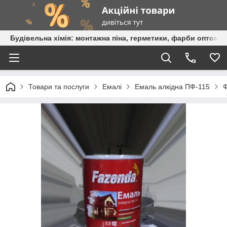
Будівельна хімія: монтажна піна, герметики, фарби оптом та
Товари та послуги
Емалі
Емаль алкідна ПФ-115
Ф