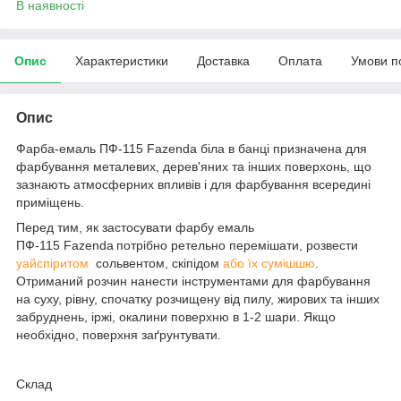
В наявності
Опис
Характеристики
Доставка
Оплата
Умови п
Опис
Фарба-емаль ПФ-115 Fazenda
біла в банці призначена для
фарбування металевих, дерев'яних та інших поверхонь, що
зазнають атмосферних впливів і для фарбування всередині
приміщень.
Перед тим, як застосувати фарбу емаль
ПФ-115 Fazenda
потрібно ретельно перемішати, розвести
уайспіритом
сольвентом, скіпідом
або їх сумішшю
.
Отриманий розчин нанести інструментами для фарбування
на суху, рівну, спочатку розчищену від пилу, жирових та інших
забруднень, іржі, окалини поверхню в 1-2 шари. Якщо
необхідно, поверхня заґрунтувати.
Склад