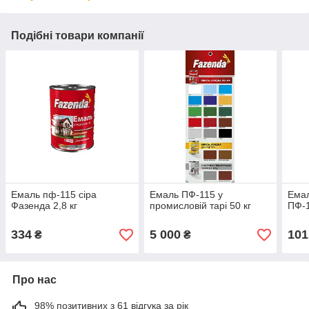
Подібні товари компанії
Емаль пф-115 сіра
Емаль ПФ-115 у
Емал
Фазенда 2,8 кг
промисловій тарі 50 кг
ПФ-
334
5 000
101
₴
₴
Про нас
98% позитивних з 61 відгука за рік