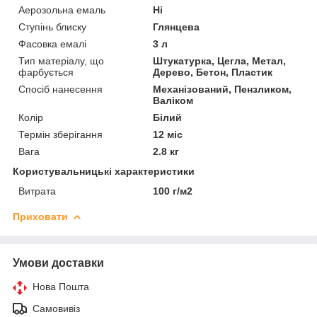
Аерозольна емаль
Ні
Ступінь блиску
Глянцева
Фасовка емалі
3 л
Тип матеріалу, що
Штукатурка, Цегла, Метал,
фарбується
Дерево, Бетон, Пластик
Спосіб нанесення
Механізований, Пензликом,
Валіком
Колір
Білий
Термін зберігання
12 міс
Вага
2.8 кг
Користувальницькі характеристики
Витрата
100 г/м2
Приховати
Умови доставки
Нова Пошта
Самовивіз