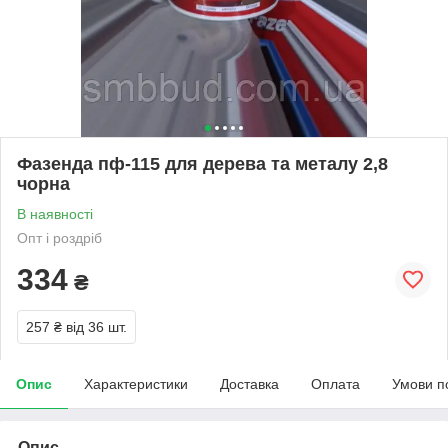
Фазенда пф-115 для дерева та металу 2,8
чорна
В наявності
Опт і роздріб
334
₴
257 ₴
від 36 шт.
Опис
Характеристики
Доставка
Оплата
Умови п
Опис