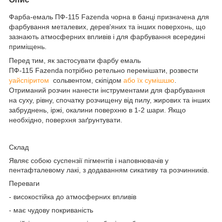
Фарба-емаль ПФ-115 Fazenda
чорна в банці призначена для
фарбування металевих, дерев'яних та інших поверхонь, що
зазнають атмосферних впливів і для фарбування всередині
приміщень.
Перед тим, як застосувати фарбу емаль
ПФ-115 Fazenda
потрібно ретельно перемішати, розвести
уайспіритом
сольвентом, скіпідом
або їх сумішшю
.
Отриманий розчин нанести інструментами для фарбування
на суху, рівну, спочатку розчищену від пилу, жирових та інших
забруднень, іржі, окалини поверхню в 1-2 шари. Якщо
необхідно, поверхня заґрунтувати.
Склад
Являє собою суспензії пігментів і наповнювачів у
пентафталевому лакі, з додаванням сикативу та розчинників.
Переваги
- високостійка до атмосферних впливів
- має чудову покриваність