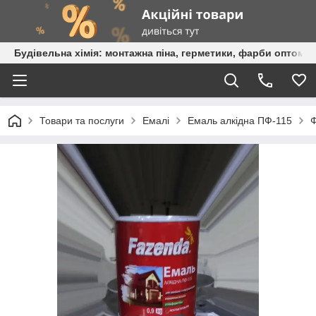
Будівельна хімія: монтажна піна, герметики, фарби оптом та
Товари та послуги
Емалі
Емаль алкідна ПФ-115
Ф