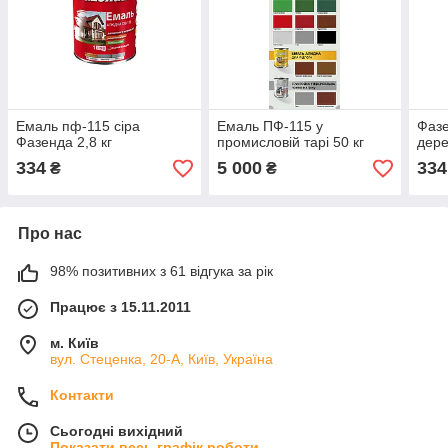
Емаль пф-115 сіра
Емаль ПФ-115 у
Фазе
Фазенда 2,8 кг
промисловій тарі 50 кг
дере
334
5 000
334
₴
₴
Про нас
98% позитивних з 61 відгука за рік
Працює з 15.11.2011
м. Київ
вул. Стеценка, 20-А, Київ, Україна
Контакти
Сьогодні вихідний
Показати весь графік роботи