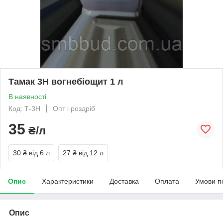
Тамак 3Н вогнебіощит 1 л
В наявності
Код: Т-3Н
Опт і роздріб
35
₴/л
30 ₴
від 6 л
27 ₴
від 12 л
Опис
Характеристики
Доставка
Оплата
Умови п
Опис