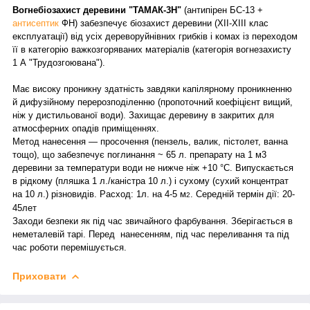
Вогнебіозахист деревини "ТАМАК-3Н"
(антипірен БС-13 +
антисептик
ФН) забезпечує біозахист деревини (XII-XIII клас
експлуатації) від усіх дереворуйнівних грибків і комах із переходом
її в категорію важкозгоряваних матеріалів (категорія вогнезахисту
1 А "Трудозгоювана").
Має високу проникну здатність завдяки капілярному проникненню
й дифузійному перерозподіленню (пропоточний коефіцієнт вищий,
ніж у дистильованої води). Захищає деревину в закритих для
атмосферних опадів приміщеннях.
Метод нанесення — просочення (пензель, валик, пістолет, ванна
тощо), що забезпечує поглинання ~ 65 л. препарату на 1 м3
деревини за температури води не нижче ніж +10 °C. Випускається
в рідкому (пляшка 1 л./каністра 10 л.) і сухому (сухий концентрат
на 10 л.) різновидів. Расход: 1л. на 4-5 м
. Середній термін дії: 20-
2
45лет
Заходи безпеки як під час звичайного фарбування. Зберігається в
неметалевій тарі. Перед нанесенням, під час переливання та під
час роботи перемішується.
Приховати