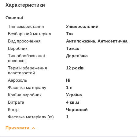
Характеристики
Основні
Тип використання
Універсальний
Безбарвний матеріал
Так
Вид просочення
Антипожежна, Антисептична
Виробник
Тамак
Тип оброблюваної
Дерев'яна
поверхні
Термін збереження
12 років
властивостей
Аерозоль
Ні
Фасовка матеріалу
1 л
Країна виробник
Україна
Витрата
4 кв.м
Колір
Червоний
Фасовка матеріалу (кг)
1
Приховати