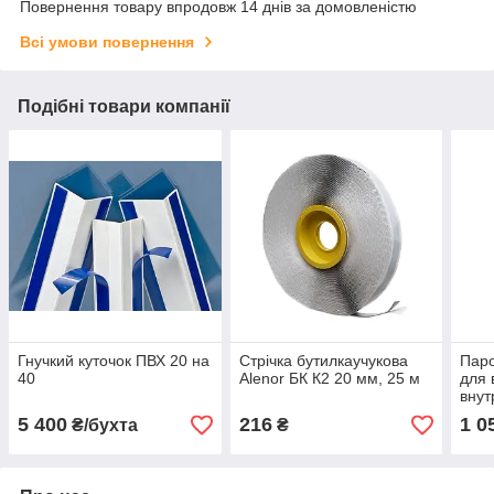
Повернення товару впродовж 14 днів за домовленістю
Всі умови повернення
Подібні товари компанії
Гнучкий куточок ПВХ 20 на
Стрічка бутилкаучукова
Паро
40
Alenor БК К2 20 мм, 25 м
для 
внут
руло
5 400
216
1 0
₴/бухта
₴