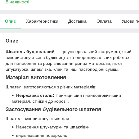
В наявності
Опис
Характеристики
Доставка
Оплата
Умови п
Опис
Шпатель будівельний
— це універсальний інструмент, який
використовується в будівництві та опоряджувальних роботах
для нанесення та розрівнювання різних матеріалів, як-от
штукатурка, шпаклівка, клей та інші пастоподібні суміші.
Матеріал виготовлення
Шпателі виготовляються з різних матеріалів:
Неіржавка сталь:
Найміцніший і найдовговічніший
матеріал, стійкий до корозії.
Застосування будівельного шпателя
Шпателі використовуються для:
Нанесення штукатурки та шпаклівки
вирівнювання поверхонь