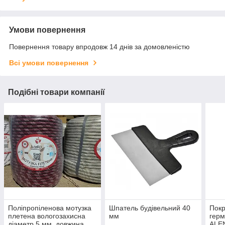
Умови повернення
Повернення товару впродовж 14 днів за домовленістю
Всі умови повернення
Подібні товари компанії
Поліпропіленова мотузка
Шпатель будівельний 40
Покр
плетена вологозахисна
мм
герм
діаметр 5 мм, довжина
ALE