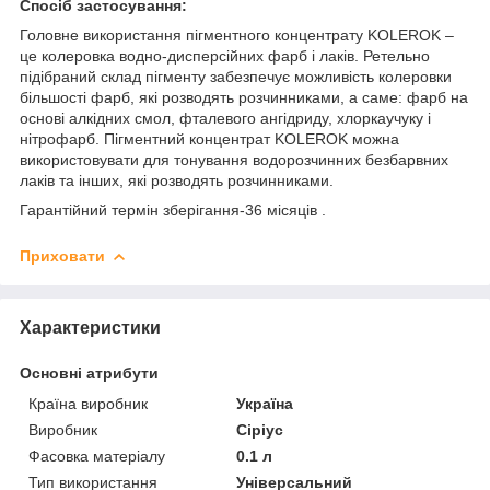
Спосіб застосування:
Головне використання пігментного концентрату KOLEROK –
це колеровка водно-дисперсійних фарб і лаків. Ретельно
підібраний склад пігменту забезпечує можливість колеровки
більшості фарб, які розводять розчинниками, а саме: фарб на
основі алкідних смол, фталевого ангідриду, хлоркаучуку і
нітрофарб. Пігментний концентрат KOLEROK можна
використовувати для тонування водорозчинних безбарвних
лаків та інших, які розводять розчинниками.
Гарантійний термін зберігання-36 місяців .
Приховати
Характеристики
Основні атрибути
Країна виробник
Україна
Виробник
Сіріус
Фасовка матеріалу
0.1 л
Тип використання
Універсальний