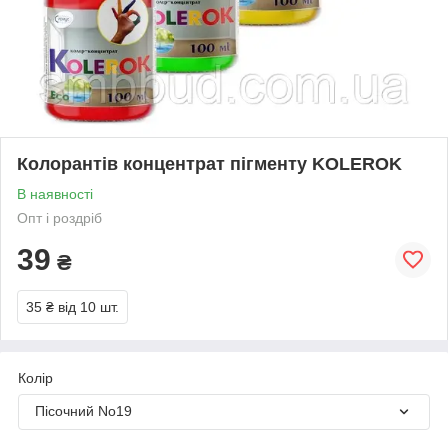
Колорантів концентрат пігменту KOLEROK
В наявності
Опт і роздріб
39
₴
35 ₴
від 10 шт.
Колір
Пісочний No19