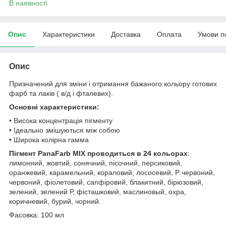
В наявності
Опис
Характеристики
Доставка
Оплата
Умови п
Опис
Призначений для зміни і отримання бажаного кольору готових
фарб та лаків ( в/д і фталевих).
Основні характеристики:
• Висока концентрація пігменту
• Ідеально змішуються між собою
• Широка колірна гамма
Пігмент PanaFarb MIX проводиться в 24 кольорах
:
лимонний, жовтий, сонячний, пісочний, персиковий,
оранжевий, карамельний, кораловий, лососевий, Р червоний,
червоний, фіолетовий, сапфіровий, блакитний, бірюзовий,
зелений, зелений Р, фісташковий, маслиновый, охра,
коричневий, бурий, чорний.
Фасовка: 100 мл