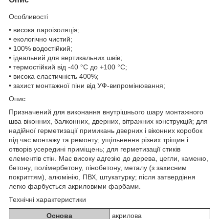
Особливості
• висока пароізоляція;
• екологічно чистий;
• 100% водостійкий;
• ідеальний для вертикальних швів;
• термостійкий від -40 °C до +100 °C;
• висока еластичність 400%;
• захист монтажної піни від УФ-випромінювання;
Опис
Призначений для виконання внутрішнього шару монтажного
шва віконних, балконних, дверних, вітражних конструкцій; для
надійної герметизації примикань дверних і віконних коробок
під час монтажу та ремонту; ущільнення різних тріщин і
отворів усередині приміщень; для герметизації стиків
елементів стін. Має високу адгезію до дерева, цегли, каменю,
бетону, полімербетону, пінобетону, металу (з захисним
покриттям), алюмінію, ПВХ, штукатурку; після затвердіння
легко фарбується акриловими фарбами.
Технічні характеристики
Основа
акрилова