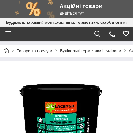
Будівельна хімія: монтажна піна, герметики, фарби оптом та
Товари та послуги
Будівельні герметики і силікони
А