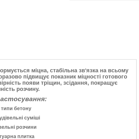
рмується міцна, стабільна зв'язка на всьому
торазово підвищує показник міцності готового
рність появи тріщин, зсідання, покращує
ність розчину.
застосування:
і типи бетону
удівельні суміші
вельні розчини
туарна плитка