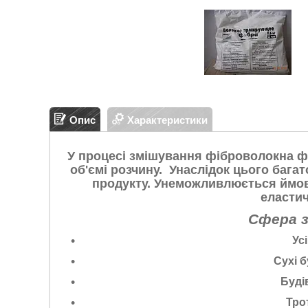
Опис
Характеристики
У процесі змішування фіброволокна фо
об'ємі розчину. Унаслідок цього бага
продукту. Унеможливлюється ймові
еластич
Сфера 
Ус
Сухі б
Буді
Тро