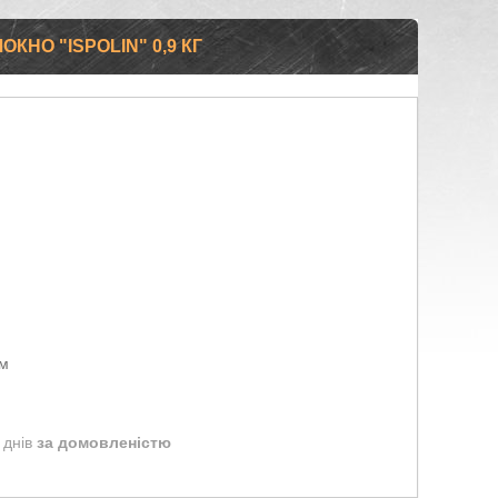
НО "ISPOLIN" 0,9 КГ
ом
 днів
за домовленістю