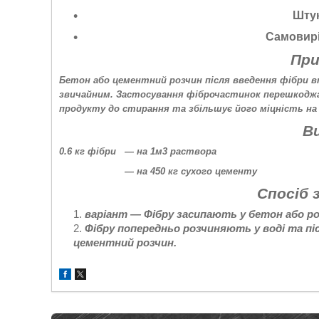
Штук
Самовирі
При
Бетон або цементний розчин після введення фібри в
звичайним. Застосування фіброчастинок перешкодж
продукту до стирання та збільшує його міцність на
В
0.6 кг фібри ― на 1м3 раствора
— на 450 кг сухого цементу
Спосіб 
варіант — Фібру засипають у бетон або роз
Фібру попередньо розчиняють у воді та пі
цементний розчин.