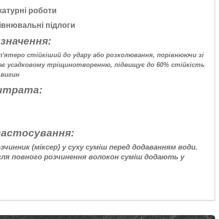
атурні роботи
внювальні підлоги
значення:
п'ятеро стійкіший до удару або розколювання, порівнюючи зі
ає усадковому тріщинотворенню, підвищує до 60% стійкість
 вигин
итрата:
застосування:
чинник (міксер) у суху суміш перед додаванням води.
сля повного розчинення волокон суміш додають у