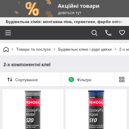
Будівельна хімія: монтажна піна, герметики, фарби оптом та
Товари та послуги
Будівельні клею і рідкі цвяхи
2-х к
2-х компонентні клеї
Сортування
0
Фільтри