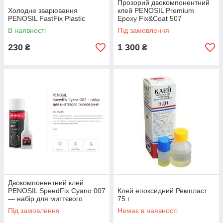
Прозорий двокомпонентний
Холодне зварювання
клей PENOSIL Premium
PENOSIL FastFix Plastic
Epoxy Fix&Coat 507
В наявності
Під замовлення
230
1 300
₴
₴
Двокомпонентний клей
PENOSIL SpeedFix Cyano 007
Клей епоксидний Ремпласт
— набір для миттєвого
75 г
склеювання 50 г і 200 мл
Під замовлення
Немає в наявності