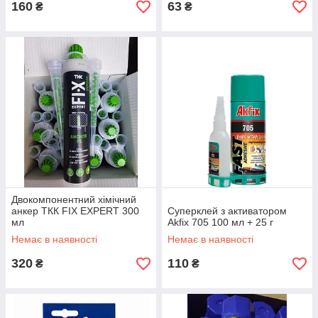
160
63
₴
₴
Двокомпонентний хімічний
анкер ТКК FIX EXPERT 300
Суперклей з активатором
мл
Akfix 705 100 мл + 25 г
Немає в наявності
Немає в наявності
320
110
₴
₴